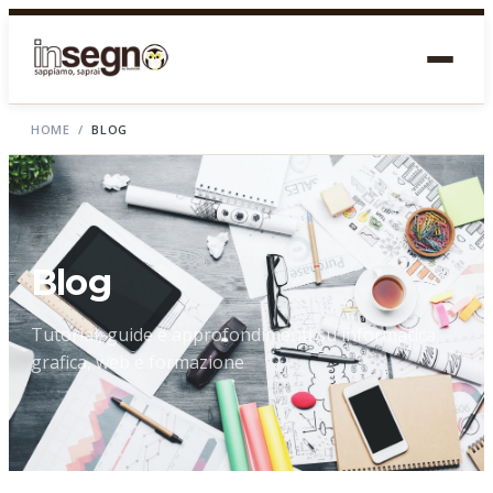
HOME
/
BLOG
Blog
Tutorial, guide e approfondimenti su informatica,
grafica, web e formazione