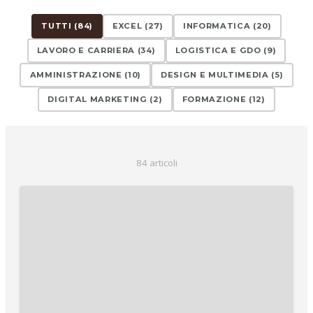
TUTTI (
84
)
EXCEL
(
27
)
INFORMATICA
(
20
)
LAVORO E CARRIERA
(
34
)
LOGISTICA E GDO
(
9
)
AMMINISTRAZIONE
(
10
)
DESIGN E MULTIMEDIA
(
5
)
DIGITAL MARKETING
(
2
)
FORMAZIONE
(
12
)
84
articol
i