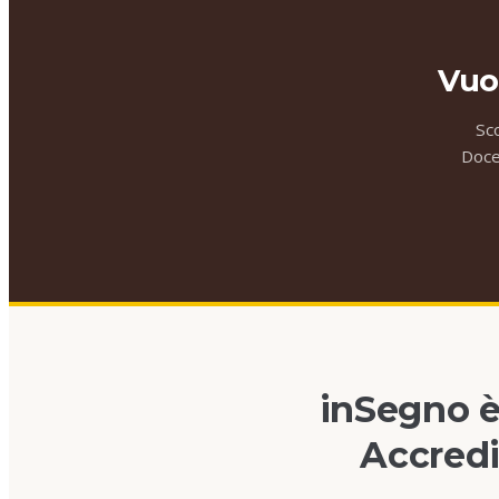
Vuo
Sc
Docen
inSegno è
Accredi