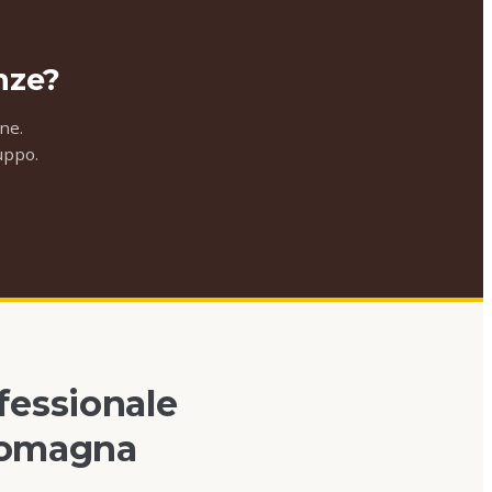
nze?
ne.
ruppo.
fessionale
 Romagna