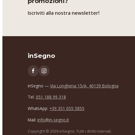
promozioni?
Iscriviti alla nostra newsletter!
inSegno
inSegno —
Via Longhena 15/A, 40139 Bologna
Tel.
051 188 99 318
WhatsApp:
+39 351 655 5855
Mail:
info@in-segno.it
Copyright ©
2026
inSegno. Tutti i diritti riservati.