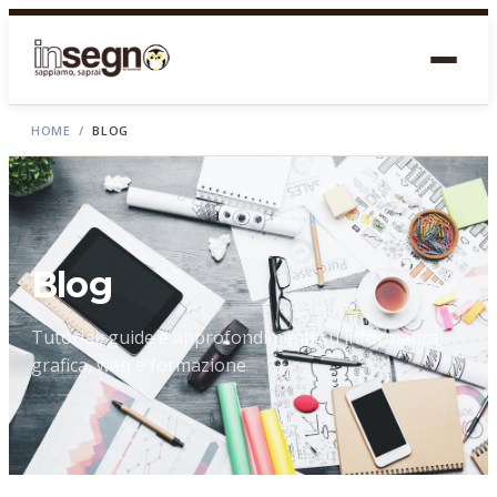
HOME
/
BLOG
Blog
Tutorial, guide e approfondimenti su informatica,
grafica, web e formazione