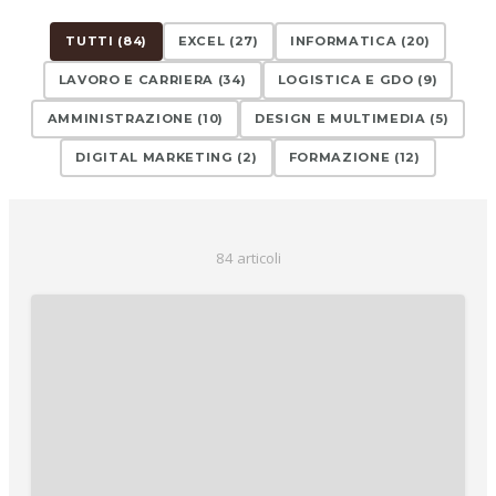
TUTTI (
84
)
EXCEL
(
27
)
INFORMATICA
(
20
)
LAVORO E CARRIERA
(
34
)
LOGISTICA E GDO
(
9
)
AMMINISTRAZIONE
(
10
)
DESIGN E MULTIMEDIA
(
5
)
DIGITAL MARKETING
(
2
)
FORMAZIONE
(
12
)
84
articol
i