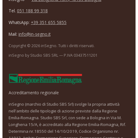
Tel.
051 188 99 318
WhatsApp:
+39 351 655 5855
Mail:
info@in-segno.it
Copyright ©
2026
inSegno. Tutti i diritti riservati.
inSegno by Studio SBS SRL — P.IVA 03437511201
Accreditamento regionale
inSegno (marchio di Studio SBS Srl) svolge la propria attività
nell'ambito delle tipologie di azione previste dalla Regione
Emilia-Romagna. Studio SBS Srl, con sede a Bologna in Via M.
Longhena 15/A, è accreditato alla Regione Emilia-Romagna, Rif.
Determina nr.18550 del 14/10/2019, Codice Organismo nr.
11913. Ambiti: Formazione Superiore, Formazione Continua e