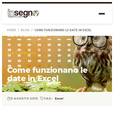
HOME
/
BLOG
/
COME FUNZIONANO LE DATE IN EXCEL
BLOG INSEGNO
Come funzionano le
date in Excel
|
Excel
3 AGOSTO 2013
TAG: