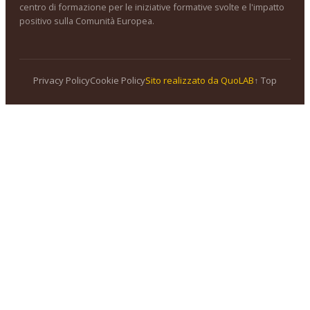
centro di formazione per le iniziative formative svolte e l'impatto
positivo sulla Comunità Europea.
Privacy Policy
Cookie Policy
Sito realizzato da QuoLAB
↑ Top