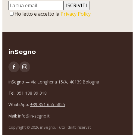
ISCRIVITI
Ho letto e accetto la
Privacy Policy
inSegno
inSegno —
Via Longhena 15/A, 40139 Bologna
Tel.
051 188 99 318
WhatsApp:
+39 351 655 5855
Mail:
info@in-segno.it
Copyright ©
2026
inSegno. Tutti i diritti riservati.