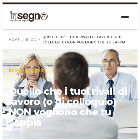
QUELLO CHE I TUOI RIVALI DI LAVORO (O DI
HOME
/
BLOG
/
COLLOQUIO) NON VOGLIONO CHE TU SAPPIA
BLOG INSEGNO
Quello che i tuoi rivali di
lavoro (o di colloquio)
NON vogliono che tu
sappia