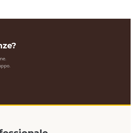
nze?
ne.
ruppo.