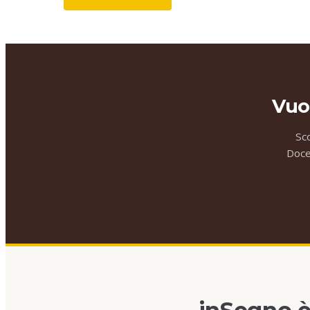
Vuo
Sc
Docen