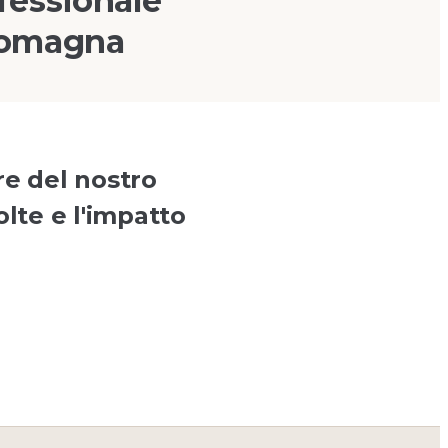
fessionale
 Romagna
re del nostro
olte e l'impatto