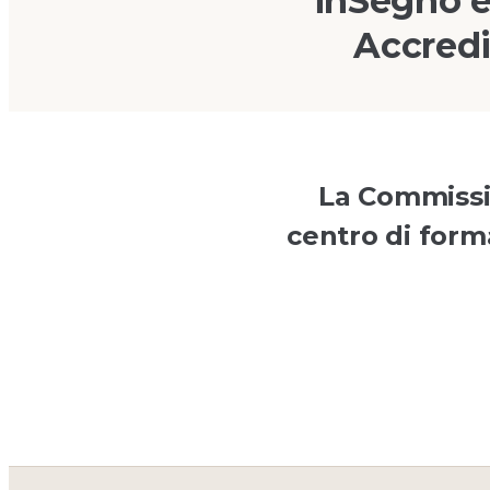
inSegno è
Accredi
La Commissio
centro di forma