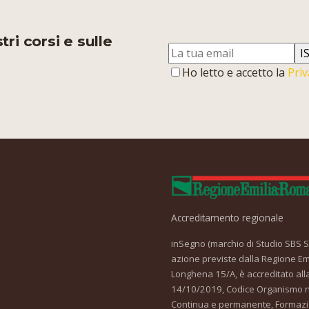
ri corsi e sulle
I
Ho letto e accetto la
Priv
Accreditamento regionale
inSegno (marchio di Studio SBS Srl
azione previste dalla Regione Em
Longhena 15/A, è accreditato all
14/10/2019, Codice Organismo nr
Continua e permanente, Formazi