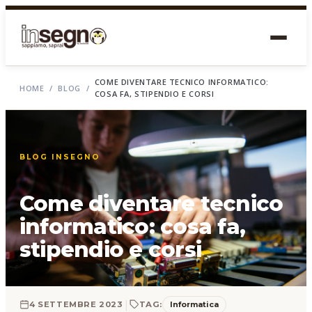
COME DIVENTARE TECNICO INFORMATICO:
HOME
/
BLOG
/
COSA FA, STIPENDIO E CORSI
BLOG INSEGNO
Come diventare tecnico
informatico: cosa fa,
stipendio e corsi
|
Informatica
4 SETTEMBRE 2023
TAG: