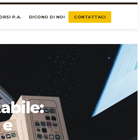
ORSI P.A.
DICONO DI NOI
CONTATTACI
abile:
 e