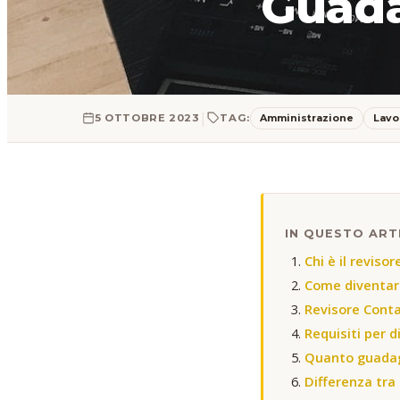
Guad
|
Amministrazione
Lavo
5 OTTOBRE 2023
TAG:
IN QUESTO ART
Chi è il reviso
Come diventare
Revisore Conta
Requisiti per d
Quanto guadagn
Differenza tra 