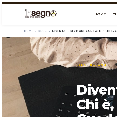
HOME
CH
HOME
/
BLOG
/
DIVENTARE REVISORE CONTABILE: CHI È, 
BLOG INSEGNO
Divent
Chi è,