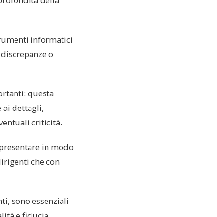
profondita della
trumenti informatici
i discrepanze o
ortanti: questa
ai dettagli,
ntuali criticità.
r presentare in modo
dirigenti che con
i, sono essenziali
ità e fiducia.