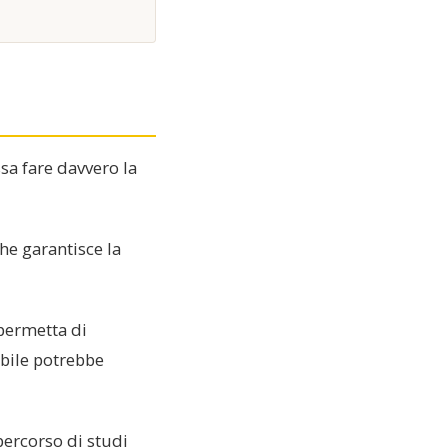
ssa fare davvero la
he garantisce la
i permetta di
abile potrebbe
percorso di studi