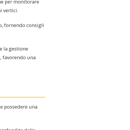
che per monitorare
 vertici.
o, fornendo consigli
re la gestione
er, favorendo una
ale possedere una