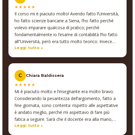
★★★★★
Il corso mi è piaciuto molto! Avendo fatto l’Università,
ho fatto scienze bancarie a Siena, l’ho fatto perché
volevo imparare qualcosa di pratico; perchè
fondamentalmente io l’esame di contabilità l’ho fatto
all”Università, però era tutto molto teorico. Invece
quando il professore ci ha fatto fare le prime note…
Leggi tutto ↓
cioè io là ho capito tutto, e quindi sono stata
contenta di aver fatto la pratica, e di aver visto i vari
software che utilizzerò, e che utilizzano i
C
Chiara Baldissera
commercialisti. Quindi sì, nonostante scienze
bancarie, mi è servito il nostro corso di contabilità…
★★★★★
Mi è piaciuto molto e l’insegnante era molto bravo.
Considerando la pesantezza dell’argomento, fatto a
fine giornata, sono contenta: rispetto alle aspettative
è andato meglio, perché mi aspettavo di fare più
fatica a seguire. Sarà che il docente era alla mano,
con esempi molto pratici… ma mi sono trovata molto
Leggi tutto ↓
bene. Tant’è che ora inizierò anche il corso di