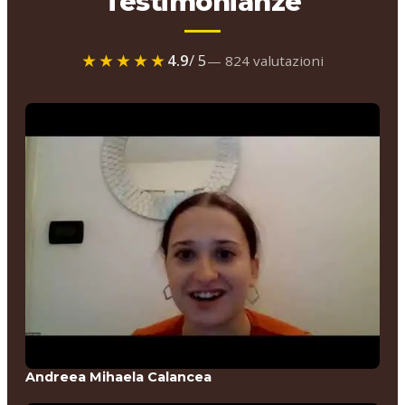
Testimonianze
★★★★★
4.9
/ 5
— 824 valutazioni
Andreea Mihaela Calancea