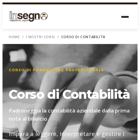
HOME
/
I NOSTRI CORSI
/
CORSO DI CONTABILITÀ
CORSO DI FORMAZIONE PROFESSIONALE
Corso di Contabilità
Padroneggia la contabilità aziendale dalla prima
nota al bilancio
Impara a leggere, interpretare e gestire i