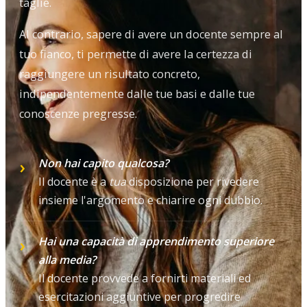
taglie.
Al contrario, sapere di avere un docente sempre al
tuo fianco, ti permette di avere la certezza di
raggiungere un risultato concreto,
indipendentemente dalle tue basi e dalle tue
conoscenze pregresse.
Non hai capito qualcosa?
Il docente è a
tua
disposizione per rivedere
insieme l'argomento e chiarire ogni dubbio.
Hai una capacità di apprendimento superiore
alla media?
Il docente provvede a fornirti materiali ed
esercitazioni aggiuntive per progredire