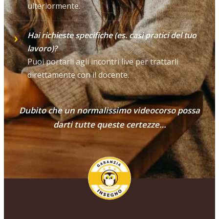
ulteriormente.
Hai richieste specifiche (es. casi pratici del tuo
lavoro)?
Puoi portarli agli incontri live per trattarli
direttamente con il docente.
Dubito che un normalissimo videocorso possa
darti tutte queste certezze…