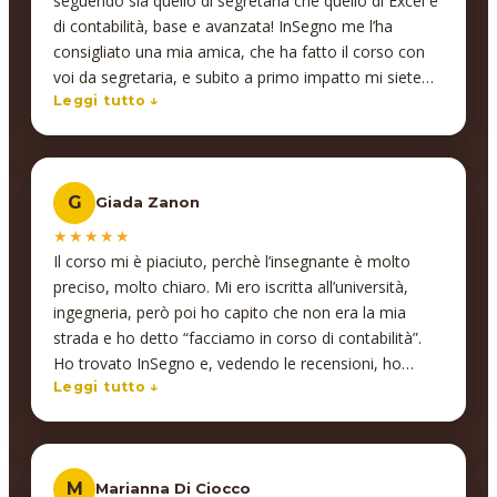
seguendo sia quello di segretaria che quello di Excel e
INsegno e se dovessi fare altri corsi in futuro,
di contabilità, base e avanzata! InSegno me l’ha
sicuramente mi rivolgerei nuovamente a loro. Credo
consigliato una mia amica, che ha fatto il corso con
siano soldi ben spesi per la propria preparazione e/o
voi da segretaria, e subito a primo impatto mi siete
riqualifica nel mondo del lavoro. Quindi se la domanda
piaciuti! I corsi che proponevate facevano al caso
Leggi tutto ↓
era: “La consigli?” La risposta è : “Assolutamente si!”
mio… c’erano tutti e tre in un’unica soluzione quindi
non dovevo appoggiarmi a diverse scuole per ogni
tipologia di corso, inoltre avevo un unico referente;
G
Giada Zanon
quindi io ho detto “va bene così”, e devo dire che
sono molto contenta, sia degli insegnanti che proprio
★★★★★
della metodologia
Il corso mi è piaciuto, perchè l’insegnante è molto
preciso, molto chiaro. Mi ero iscritta all’università,
ingegneria, però poi ho capito che non era la mia
strada e ho detto “facciamo in corso di contabilità”.
Ho trovato InSegno e, vedendo le recensioni, ho
scelto questo corso perché era molto più accurato. Mi
Leggi tutto ↓
chiedevo se le recensioni fossero veritiere, ma il corso
è stato anche meglio!
M
Marianna Di Ciocco