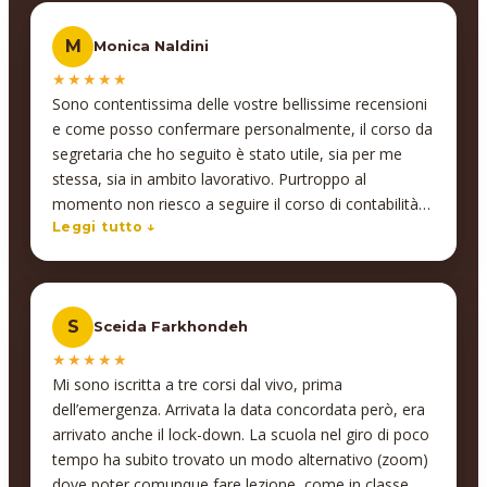
M
Monica Naldini
★★★★★
Sono contentissima delle vostre bellissime recensioni
e come posso confermare personalmente, il corso da
segretaria che ho seguito è stato utile, sia per me
stessa, sia in ambito lavorativo. Purtroppo al
momento non riesco a seguire il corso di contabilità
(che ho comunque intenzione di fare prima o poi)
Leggi tutto ↓
perché sto lavorando full time e non ho il tempo
materiale essendo anche lontano da casa. La buona
notizia è che lavoro come segretaria, (cosa che
S
Sceida Farkhondeh
desideravo da sempre) e senza le basi che mi avete
dato sarebbe stata improbabile un’assunzione di
★★★★★
questo tipo
Mi sono iscritta a tre corsi dal vivo, prima
dell’emergenza. Arrivata la data concordata però, era
arrivato anche il lock-down. La scuola nel giro di poco
tempo ha subito trovato un modo alternativo (zoom)
dove poter comunque fare lezione, come in classe,