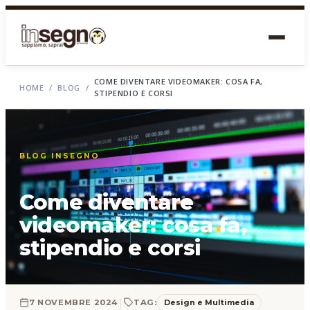
COME DIVENTARE VIDEOMAKER: COSA FA,
HOME
/
BLOG
/
STIPENDIO E CORSI
BLOG INSEGNO
Come diventare
videomaker: cosa fa,
stipendio e corsi
|
Design e Multimedia
7 NOVEMBRE 2024
TAG: