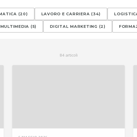
MATICA
(
20
)
LAVORO E CARRIERA
(
34
)
LOGISTIC
 MULTIMEDIA
(
5
)
DIGITAL MARKETING
(
2
)
FORMA
84
articol
i