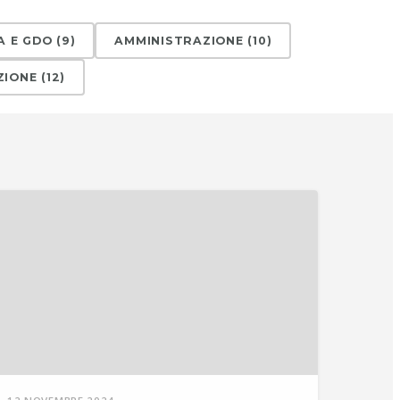
A E GDO
(
9
)
AMMINISTRAZIONE
(
10
)
ZIONE
(
12
)