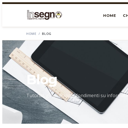
HOME
CH
HOME
/
BLOG
Blog
Tutorial, guide e approfondimenti su informati