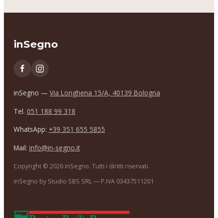
inSegno
inSegno —
Via Longhena 15/A, 40139 Bologna
Tel.
051 188 99 318
WhatsApp:
+39 351 655 5855
Mail:
info@in-segno.it
Copyright ©
2026
inSegno. Tutti i diritti riservati.
inSegno by Studio SBS SRL — P.IVA 03437511201