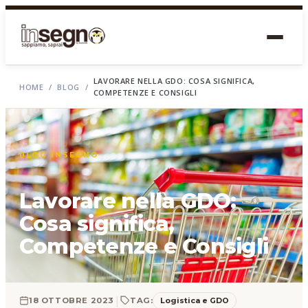
LAVORARE NELLA GDO: COSA SIGNIFICA,
HOME
/
BLOG
/
COMPETENZE E CONSIGLI
BLOG INSEGNO
Lavorare nella GDO:
Cosa significa,
Competenze e Consigli
|
Logistica e GDO
18 OTTOBRE 2023
TAG: