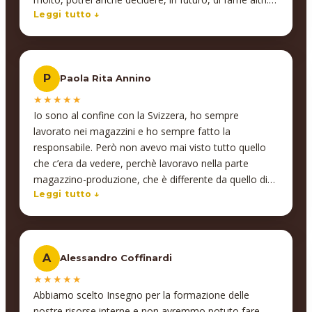
Sempre legati, però, al mio settore: la logistica; che
Leggi tutto ↓
comunque è un settore in continua espansione.
P
Paola Rita Annino
★★★★★
Io sono al confine con la Svizzera, ho sempre
lavorato nei magazzini e ho sempre fatto la
responsabile. Però non avevo mai visto tutto quello
che c’era da vedere, perchè lavoravo nella parte
magazzino-produzione, che è differente da quello di
un grande supermercato… Quindi ho visto tutta la
Leggi tutto ↓
parte e il corso è stato ottimo: ha tutto quello che
può servire!
A
Alessandro Coffinardi
★★★★★
Abbiamo scelto Insegno per la formazione delle
nostre risorse interne e non avremmo potuto fare