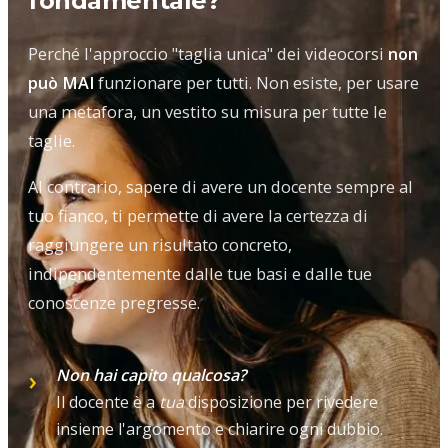
fondamentale?
Perché l'approccio "taglia unica" dei videocorsi
non
può MAI
funzionare per tutti. Non esiste, per usare
una metafora, un vestito su misura per tutte le
taglie.
Al contrario, sapere di avere un docente sempre al
tuo fianco, ti permette di avere la certezza di
raggiungere un risultato concreto,
indipendentemente dalle tue basi e dalle tue
conoscenze pregresse.
Non hai capito qualcosa?
Il docente è a
tua
disposizione per rivedere
insieme l'argomento e chiarire ogni dubbio.