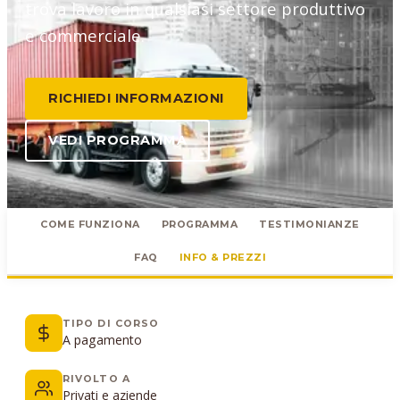
trova lavoro in qualsiasi settore produttivo
e commerciale.
RICHIEDI INFORMAZIONI
VEDI PROGRAMMA
COME FUNZIONA
PROGRAMMA
TESTIMONIANZE
FAQ
INFO & PREZZI
TIPO DI CORSO
A pagamento
RIVOLTO A
Privati e aziende