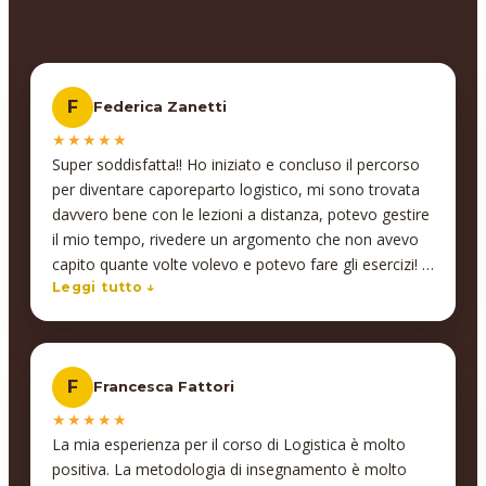
F
Federica Zanetti
★★★★★
Super soddisfatta!! Ho iniziato e concluso il percorso
per diventare caporeparto logistico, mi sono trovata
davvero bene con le lezioni a distanza, potevo gestire
il mio tempo, rivedere un argomento che non avevo
capito quante volte volevo e potevo fare gli esercizi! E
se avevo bisogno potevo prenotare una lezione
Leggi tutto ↓
personale con la docente. Esperienza super positiva!!
F
Francesca Fattori
★★★★★
La mia esperienza per il corso di Logistica è molto
positiva. La metodologia di insegnamento è molto