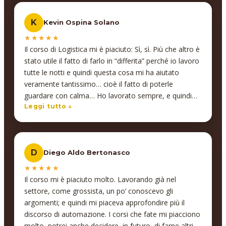
di consigliare vivamente a chi, come me cerca un
punto di svolta dal punto di vista professionale,
K
Kevin Ospina Solano
questo corso o più in generale i corsi che propone
InSegno.
★★★★★
Il corso di Logistica mi è piaciuto: Sì, sì. Più che altro è
stato utile il fatto di farlo in “differita” perché io lavoro
tutte le notti e quindi questa cosa mi ha aiutato
veramente tantissimo… cioè il fatto di poterle
guardare con calma… Ho lavorato sempre, e quindi
ogni volta lo guardavo quando tornavo a casa: le
Leggi tutto ↓
spiegazioni le spiegava molto bene, ma anche il
materiale fornito, i pdf… si capiva benissimo!
D
Diego Aldo Bertonasco
★★★★★
Il corso mi è piaciuto molto. Lavorando già nel
settore, come grossista, un po’ conoscevo gli
argomenti; e quindi mi piaceva approfondire più il
discorso di automazione. I corsi che fate mi piacciono
molto, potrei anche decidere, in futuro, di farne altri.