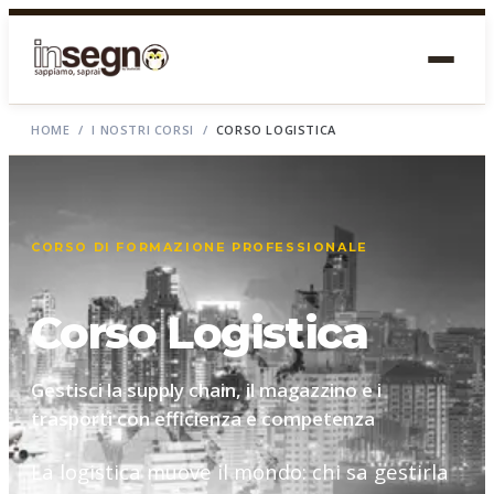
HOME
/
I NOSTRI CORSI
/
CORSO LOGISTICA
CORSO DI FORMAZIONE PROFESSIONALE
Corso Logistica
Gestisci la supply chain, il magazzino e i
trasporti con efficienza e competenza
La logistica muove il mondo: chi sa gestirla