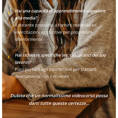
Hai una capacità di apprendimento superiore
alla media?
Il docente provvede a fornirti materiali ed
esercitazioni aggiuntive per progredire
ulteriormente.
Hai richieste specifiche (es. casi pratici del tuo
lavoro)?
Puoi portarli agli incontri live per trattarli
direttamente con il docente.
Dubito che un normalissimo videocorso possa
darti tutte queste certezze…