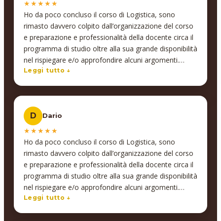
★★★★★
Ho da poco concluso il corso di Logistica, sono
rimasto davvero colpito dall’organizzazione del corso
e preparazione e professionalità della docente circa il
programma di studio oltre alla sua grande disponibilità
nel rispiegare e/o approfondire alcuni argomenti.
Grazie ad InSegno ho avuto l’opportunità di imparare
Leggi tutto ↓
tanto sul mondo della logistica. Personalmente sento
di consigliare vivamente a chi, come me cerca un
punto di svolta dal punto di vista professionale,
D
Dario
questo corso o più in generale i corsi che propone
InSegno.
★★★★★
Ho da poco concluso il corso di Logistica, sono
rimasto davvero colpito dall’organizzazione del corso
e preparazione e professionalità della docente circa il
programma di studio oltre alla sua grande disponibilità
nel rispiegare e/o approfondire alcuni argomenti.
Grazie ad InSegno ho avuto l’opportunità di imparare
Leggi tutto ↓
tanto sul mondo della logistica. Personalmente sento