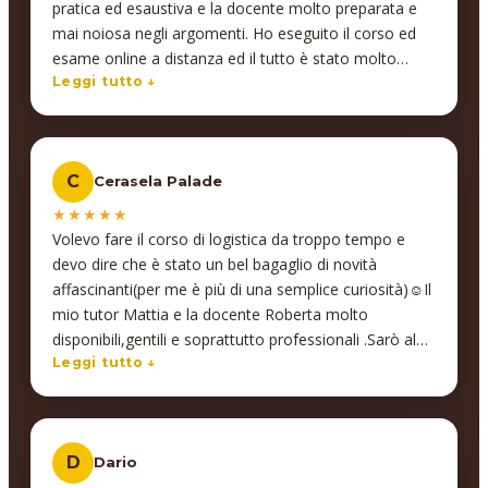
pratica ed esaustiva e la docente molto preparata e
mai noiosa negli argomenti. Ho eseguito il corso ed
esame online a distanza ed il tutto è stato molto
comodo. Il referente del corso sempre gentile e
Leggi tutto ↓
disponibile.
C
Cerasela Palade
★★★★★
Volevo fare il corso di logistica da troppo tempo e
devo dire che è stato un bel bagaglio di novità
affascinanti(per me è più di una semplice curiosità)☺️Il
mio tutor Mattia e la docente Roberta molto
disponibili,gentili e soprattutto professionali .Sarò al
più presto din nuovo allieva di Insegno😉
Leggi tutto ↓
D
Dario