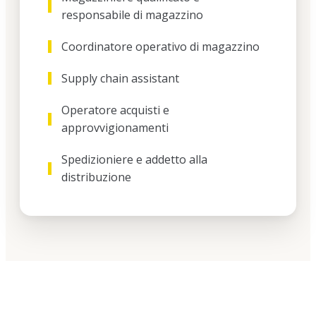
interprofessionali, occupandosi di tutto in modo
responsabile di magazzino
impeccabile. Insegno è un partner affidabile,
competente e sempre disponibile. Un’esperienza che
Coordinatore operativo di magazzino
consiglio vivamente a chiunque voglia investire nella
crescita del proprio team! Alessandro Coffinardi -
Supply chain assistant
Founder Floky
Operatore acquisti e
approvvigionamenti
Spedizioniere e addetto alla
distribuzione