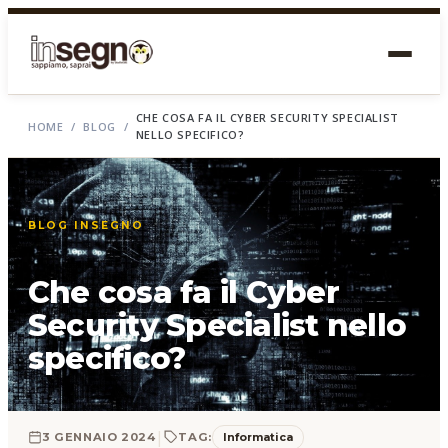
CHE COSA FA IL CYBER SECURITY SPECIALIST
HOME
/
BLOG
/
NELLO SPECIFICO?
BLOG INSEGNO
Che cosa fa il Cyber
Security Specialist nello
specifico?
|
Informatica
3 GENNAIO 2024
TAG: