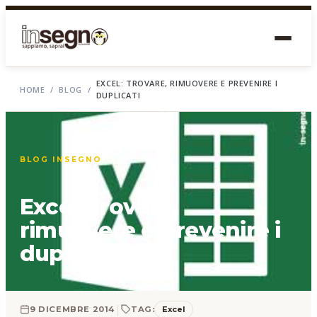
EXCEL: TROVARE, RIMUOVERE E PREVENIRE I
HOME
/
BLOG
/
DUPLICATI
BLOG INSEGNO
Excel: trovare,
rimuovere e prevenire i
duplicati
|
Excel
9 DICEMBRE 2014
TAG: