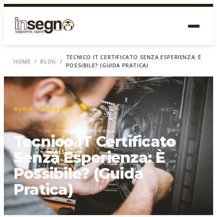
TECNICO IT CERTIFICATO SENZA ESPERIENZA: È
HOME
/
BLOG
/
POSSIBILE? (GUIDA PRATICA)
BLOG INSEGNO
Tecnico IT Certificato
Senza Esperienza: È
Possibile? (Guida
Pratica)