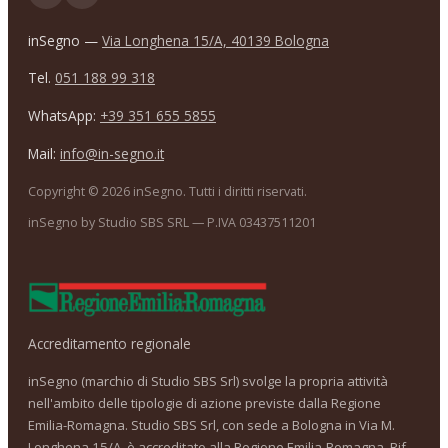
inSegno —
Via Longhena 15/A, 40139 Bologna
Tel.
051 188 99 318
WhatsApp:
+39 351 655 5855
Mail:
info@in-segno.it
Copyright ©
2026
inSegno. Tutti i diritti riservati.
inSegno by Studio SBS SRL — P.IVA 03437511201
Accreditamento regionale
inSegno (marchio di Studio SBS Srl) svolge la propria attività
nell'ambito delle tipologie di azione previste dalla Regione
Emilia-Romagna. Studio SBS Srl, con sede a Bologna in Via M.
Longhena 15/A, è accreditato alla Regione Emilia-Romagna, Rif.