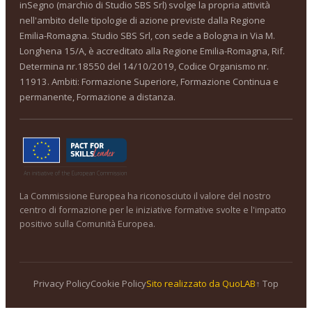
inSegno (marchio di Studio SBS Srl) svolge la propria attività
nell'ambito delle tipologie di azione previste dalla Regione
Emilia-Romagna. Studio SBS Srl, con sede a Bologna in Via M.
Longhena 15/A, è accreditato alla Regione Emilia-Romagna, Rif.
Determina nr.18550 del 14/10/2019, Codice Organismo nr.
11913. Ambiti: Formazione Superiore, Formazione Continua e
permanente, Formazione a distanza.
La Commissione Europea ha riconosciuto il valore del nostro
centro di formazione per le iniziative formative svolte e l'impatto
positivo sulla Comunità Europea.
Privacy Policy
Cookie Policy
Sito realizzato da QuoLAB
↑ Top