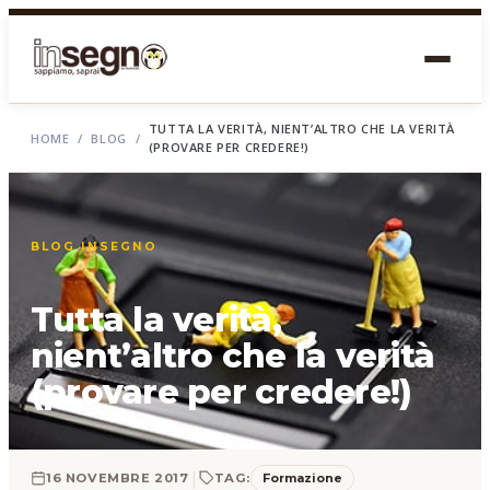
TUTTA LA VERITÀ, NIENT’ALTRO CHE LA VERITÀ
HOME
/
BLOG
/
(PROVARE PER CREDERE!)
BLOG INSEGNO
Tutta la verità,
nient’altro che la verità
(provare per credere!)
|
Formazione
16 NOVEMBRE 2017
TAG: