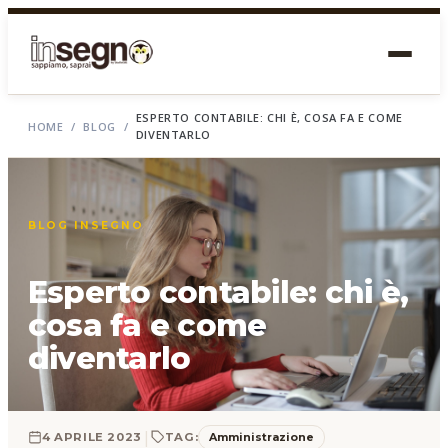
ESPERTO CONTABILE: CHI È, COSA FA E COME
HOME
/
BLOG
/
DIVENTARLO
BLOG INSEGNO
Esperto contabile: chi è,
cosa fa e come
diventarlo
|
Amministrazione
4 APRILE 2023
TAG: