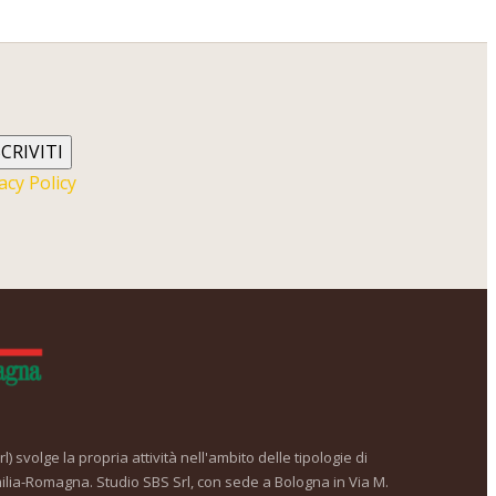
SCRIVITI
acy Policy
) svolge la propria attività nell'ambito delle tipologie di
ilia-Romagna. Studio SBS Srl, con sede a Bologna in Via M.