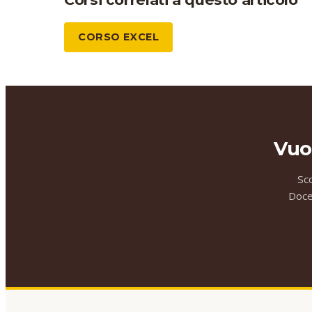
CORSO EXCEL
Vuo
Sc
Docen