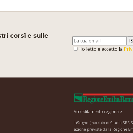
ri corsi e sulle
I
Ho letto e accetto la
Priv
Accreditamento regionale
inSegno (marchio di Studio SBS Srl
azione previste dalla Regione Em