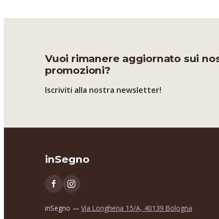
Vuoi rimanere aggiornato sui nost
promozioni?
Iscriviti alla nostra newsletter!
inSegno
inSegno —
Via Longhena 15/A, 40139 Bologna