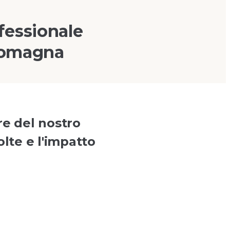
fessionale
 Romagna
re del nostro
olte e l'impatto