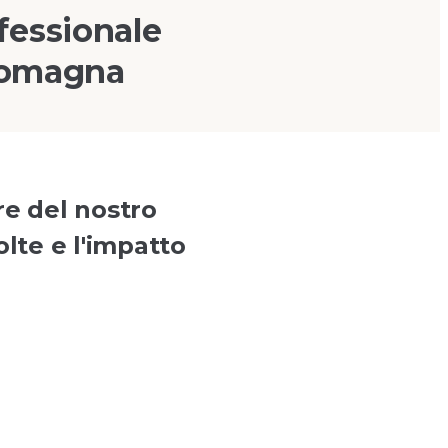
fessionale
 Romagna
re del nostro
olte e l'impatto