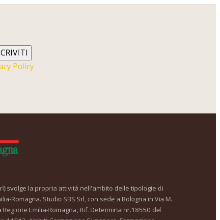
SCRIVITI
acy Policy
) svolge la propria attività nell'ambito delle tipologie di
ilia-Romagna. Studio SBS Srl, con sede a Bologna in Via M.
a Regione Emilia-Romagna, Rif. Determina nr.18550 del