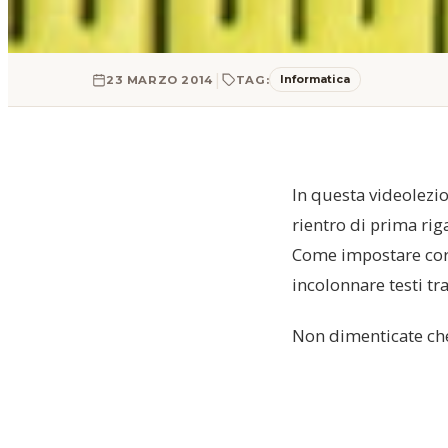
|
Informatica
23 MARZO 2014
TAG:
In questa videolezi
rientro di prima rig
Come impostare corr
incolonnare testi tr
Non dimenticate che 