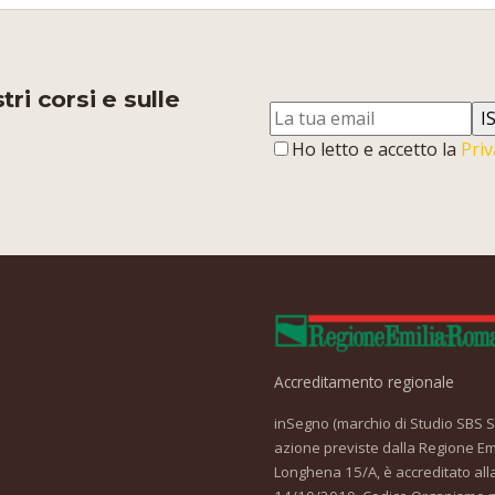
ri corsi e sulle
I
Ho letto e accetto la
Priv
Accreditamento regionale
inSegno (marchio di Studio SBS Srl
azione previste dalla Regione Em
Longhena 15/A, è accreditato all