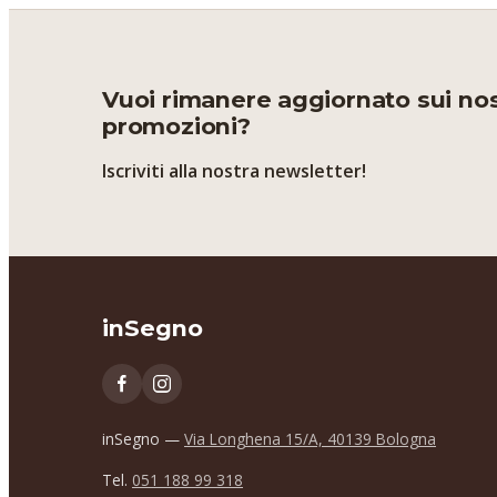
Vuoi rimanere aggiornato sui nost
promozioni?
Iscriviti alla nostra newsletter!
inSegno
inSegno —
Via Longhena 15/A, 40139 Bologna
Tel.
051 188 99 318