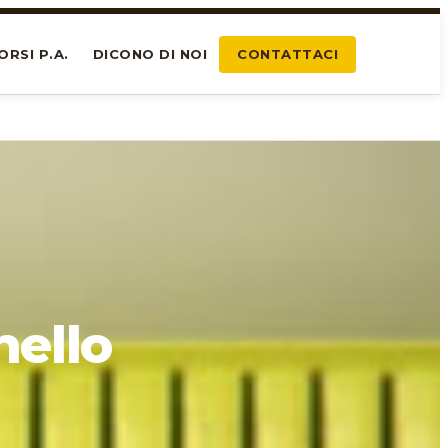
ORSI P.A.
DICONO DI NOI
CONTATTACI
hello