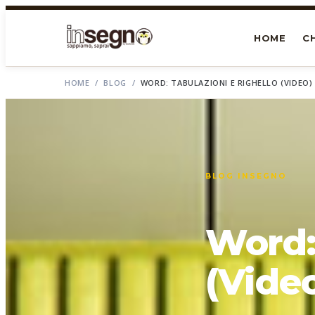
HOME
CH
HOME
/
BLOG
/
WORD: TABULAZIONI E RIGHELLO (VIDEO)
BLOG INSEGNO
Word: 
(Vide