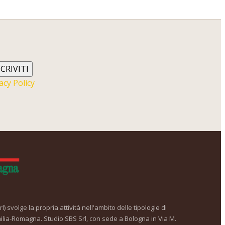
SCRIVITI
acy Policy
) svolge la propria attività nell'ambito delle tipologie di
ilia-Romagna. Studio SBS Srl, con sede a Bologna in Via M.