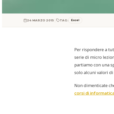
|
Excel
24 MARZO 2015
TAG:
Per rispondere a tu
serie di micro lezio
partiamo con una s
solo alcuni valori d
Non dimenticate che
corsi di informatic