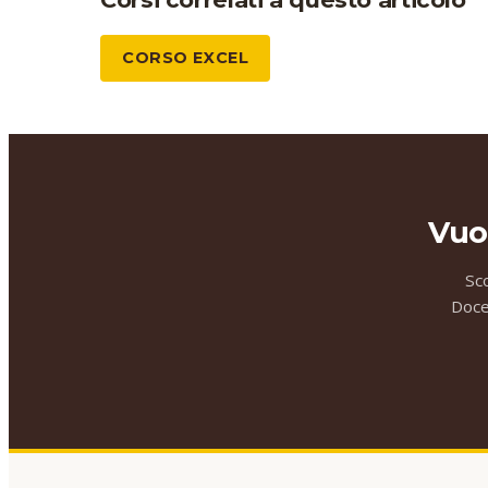
CORSO EXCEL
Vuo
Sc
Docen