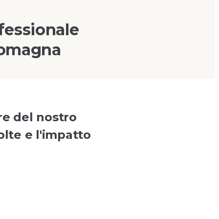
fessionale
 Romagna
re del nostro
olte e l'impatto