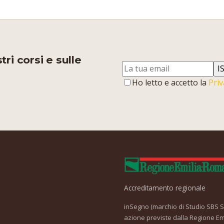
ri corsi e sulle
I
Ho letto e accetto la
Priv
Accreditamento regionale
inSegno (marchio di Studio SBS Srl
azione previste dalla Regione Em