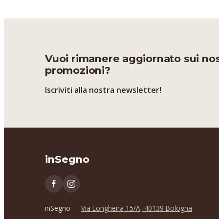
Vuoi rimanere aggiornato sui nost
promozioni?
Iscriviti alla nostra newsletter!
inSegno
inSegno —
Via Longhena 15/A, 40139 Bologna