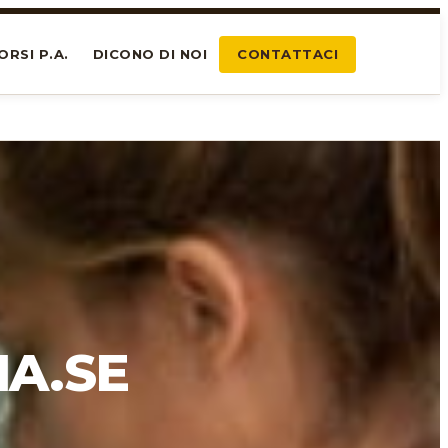
ORSI P.A.
DICONO DI NOI
CONTATTACI
MA.SE