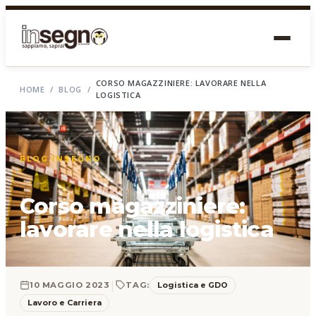
CORSO MAGAZZINIERE: LAVORARE NELLA
HOME
/
BLOG
/
LOGISTICA
BLOG INSEGNO
Corso magazziniere:
lavorare nella logistica
|
Logistica e GDO
10 MAGGIO 2023
TAG:
Lavoro e Carriera