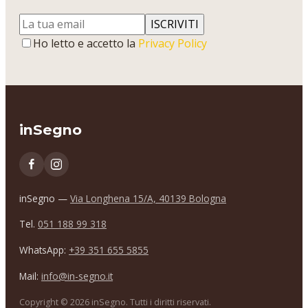
ISCRIVITI
Ho letto e accetto la
Privacy Policy
inSegno
inSegno —
Via Longhena 15/A, 40139 Bologna
Tel.
051 188 99 318
WhatsApp:
+39 351 655 5855
Mail:
info@in-segno.it
Copyright ©
2026
inSegno. Tutti i diritti riservati.