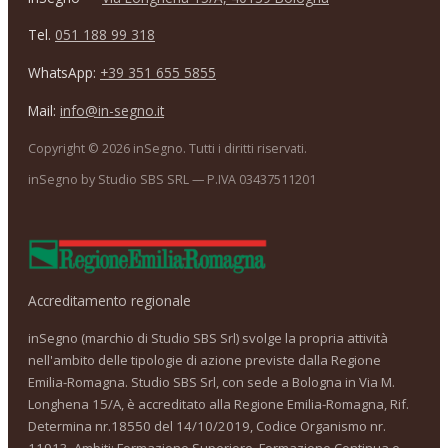
Tel.
051 188 99 318
WhatsApp:
+39 351 655 5855
Mail:
info@in-segno.it
Copyright ©
2026
inSegno. Tutti i diritti riservati.
inSegno by Studio SBS SRL — P.IVA 03437511201
Accreditamento regionale
inSegno (marchio di Studio SBS Srl) svolge la propria attività
nell'ambito delle tipologie di azione previste dalla Regione
Emilia-Romagna. Studio SBS Srl, con sede a Bologna in Via M.
Longhena 15/A, è accreditato alla Regione Emilia-Romagna, Rif.
Determina nr.18550 del 14/10/2019, Codice Organismo nr.
11913. Ambiti: Formazione Superiore, Formazione Continua e