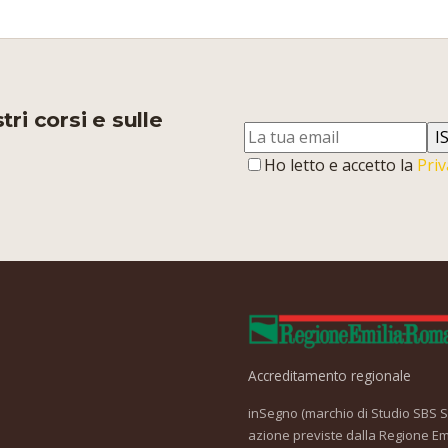
ri corsi e sulle
I
Ho letto e accetto la
Priv
Accreditamento regionale
inSegno (marchio di Studio SBS Srl
azione previste dalla Regione Em