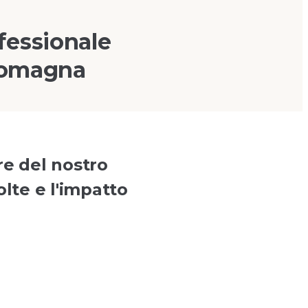
fessionale
 Romagna
re del nostro
olte e l'impatto