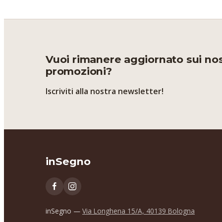
Vuoi rimanere aggiornato sui nost
promozioni?
Iscriviti alla nostra newsletter!
inSegno
inSegno —
Via Longhena 15/A, 40139 Bologna