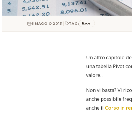
|
Excel
6 MAGGIO 2013
TAG:
Un altro capitolo d
una tabella Pivot co
valore..
Non vi basta? Vi ric
anche possibile freq
anche il
Corso in r