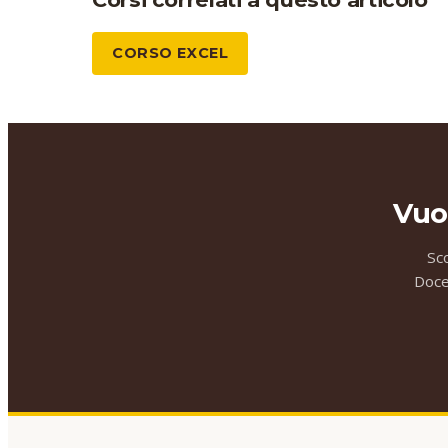
CORSO EXCEL
Vuo
Sc
Docen