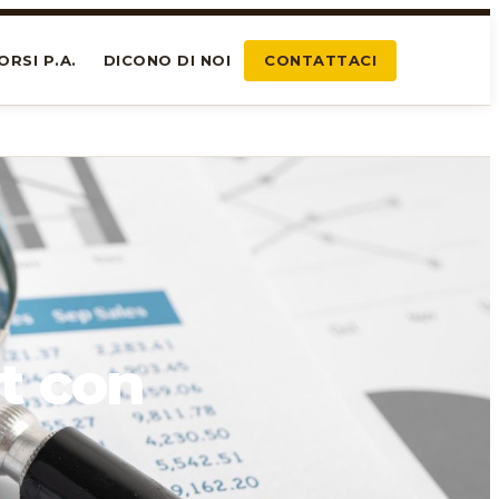
ORSI P.A.
DICONO DI NOI
CONTATTACI
t con