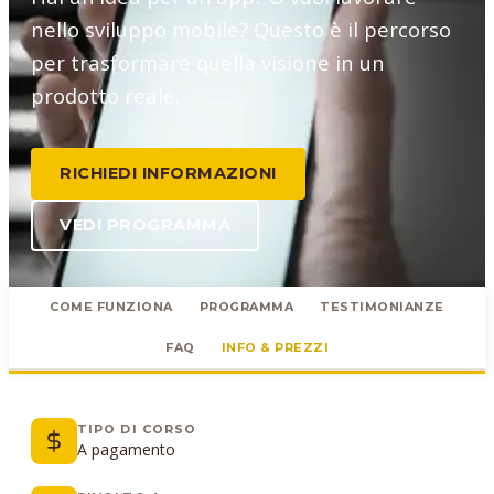
nello sviluppo mobile? Questo è il percorso
per trasformare quella visione in un
prodotto reale.
RICHIEDI INFORMAZIONI
VEDI PROGRAMMA
COME FUNZIONA
PROGRAMMA
TESTIMONIANZE
FAQ
INFO & PREZZI
TIPO DI CORSO
A pagamento