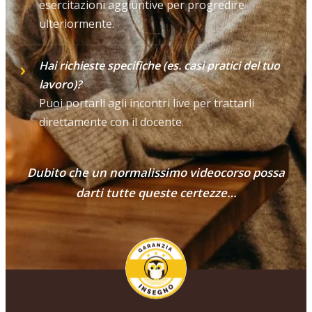
esercitazioni aggiuntive per progredire
ulteriormente.
Hai richieste specifiche (es. casi pratici del tuo
lavoro)?
Puoi portarli agli incontri live per trattarli
direttamente con il docente.
Dubito che un normalissimo videocorso possa
darti tutte queste certezze…