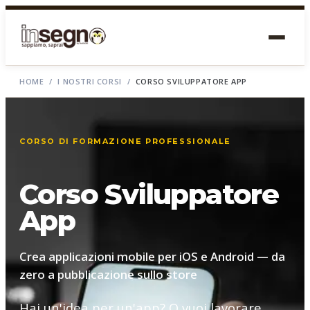
HOME
/
I NOSTRI CORSI
/
CORSO SVILUPPATORE APP
CORSO DI FORMAZIONE PROFESSIONALE
Corso Sviluppatore
App
Crea applicazioni mobile per iOS e Android — da
zero a pubblicazione sullo store
Hai un'idea per un'app? O vuoi lavorare