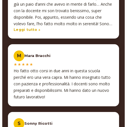
competente e sempre disponibile. Un’esperienza che
già un paio d’anni che avevo in mente di farlo… Anche
consiglio vivamente a chiunque voglia investire nella
con la docente mi son trovato benissimo, super
crescita del proprio team! Alessandro Coffinardi -
disponibile. Poi, appunto, essendo una cosa che
Founder Floky
volevo fare, l’ho fatto molto molto in serenità! Sono
molto molto contento, infatti sto già pensando di farn
Leggi tutto ↓
anche altri, che ce ne sono un paio che mi
interessano molto, soprattutto Interior design… che si
collegherebbe comunque anche a quello che ho fatto
M
Mara Bracchi
adesso.
★★★★★
Ho fatto otto corsi in due anni in questa scuola
perché ero una vera capra. Mi hanno insegnato tutto
con pazienza e professionalità. I docenti sono molto
preparati e disponibilissimi. Mi hanno dato un nuovo
futuro lavorativo!
S
Sonny Ricotti