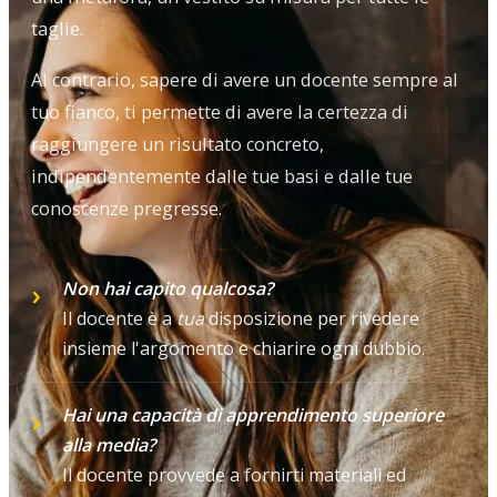
taglie.
Al contrario, sapere di avere un docente sempre al
tuo fianco, ti permette di avere la certezza di
raggiungere un risultato concreto,
indipendentemente dalle tue basi e dalle tue
conoscenze pregresse.
Non hai capito qualcosa?
Il docente è a
tua
disposizione per rivedere
insieme l'argomento e chiarire ogni dubbio.
Hai una capacità di apprendimento superiore
alla media?
Il docente provvede a fornirti materiali ed