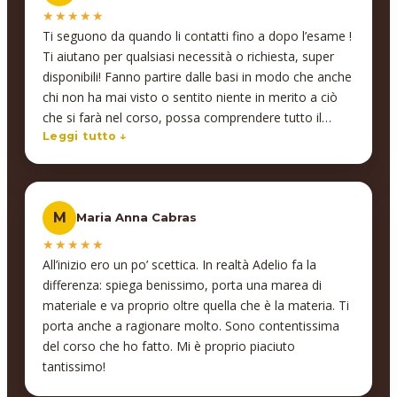
★★★★★
Ti seguono da quando li contatti fino a dopo l’esame !
Ti aiutano per qualsiasi necessità o richiesta, super
disponibili! Fanno partire dalle basi in modo che anche
chi non ha mai visto o sentito niente in merito a ciò
che si farà nel corso, possa comprendere tutto il
percorso ed a fine corso avere una certificazione di
Leggi tutto ↓
ciò che ha imparato e potersi anche riguardare le
varie lezioni ed il materiale che il professore ha fatto
per il corso! Inoltre professori bravissimi e che
M
Maria Anna Cabras
spiegano in maniera molto chiara e semplice inoltre
danno anche la possibilità di interagire in modo da
★★★★★
comprendere meglio concetti e pratica di ciò che si fa!
All’inizio ero un po’ scettica. In realtà Adelio fa la
Non bastasse tutto ciò a fine lezioni il professore si
differenza: spiega benissimo, porta una marea di
mette a disposizione per una 20ina di ore per
materiale e va proprio oltre quella che è la materia. Ti
approfondire argomenti che ha spiegato o aggiungere
porta anche a ragionare molto. Sono contentissima
conoscenze al bagaglio di noi studenti!
del corso che ho fatto. Mi è proprio piaciuto
Consigliatissimi!!
tantissimo!