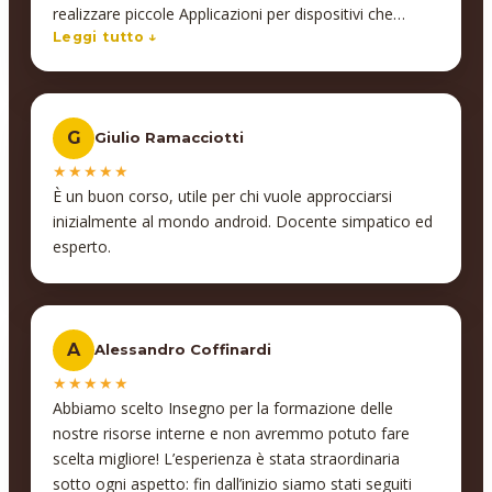
realizzare piccole Applicazioni per dispositivi che
utilizzano il sistema Operativo Android!!! Consiglio
Leggi tutto ↓
vivamente questa scuola per la professionalità del
personale e per la ricca offerta dei corsi.
G
Giulio Ramacciotti
★★★★★
È un buon corso, utile per chi vuole approcciarsi
inizialmente al mondo android. Docente simpatico ed
esperto.
A
Alessandro Coffinardi
★★★★★
Abbiamo scelto Insegno per la formazione delle
nostre risorse interne e non avremmo potuto fare
scelta migliore! L’esperienza è stata straordinaria
sotto ogni aspetto: fin dall’inizio siamo stati seguiti