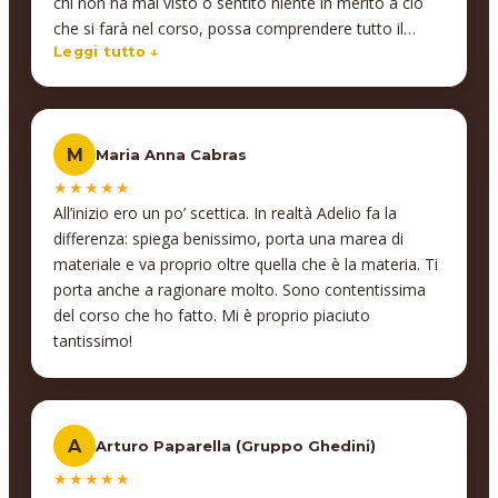
chi non ha mai visto o sentito niente in merito a ciò
che si farà nel corso, possa comprendere tutto il
percorso ed a fine corso avere una certificazione di
Leggi tutto ↓
ciò che ha imparato e potersi anche riguardare le
varie lezioni ed il materiale che il professore ha fatto
per il corso! Inoltre professori bravissimi e che
M
Maria Anna Cabras
spiegano in maniera molto chiara e semplice inoltre
danno anche la possibilità di interagire in modo da
★★★★★
comprendere meglio concetti e pratica di ciò che si fa!
All’inizio ero un po’ scettica. In realtà Adelio fa la
Non bastasse tutto ciò a fine lezioni il professore si
differenza: spiega benissimo, porta una marea di
mette a disposizione per una 20ina di ore per
materiale e va proprio oltre quella che è la materia. Ti
approfondire argomenti che ha spiegato o aggiungere
porta anche a ragionare molto. Sono contentissima
conoscenze al bagaglio di noi studenti!
del corso che ho fatto. Mi è proprio piaciuto
Consigliatissimi!!
tantissimo!
A
Arturo Paparella (Gruppo Ghedini)
★★★★★