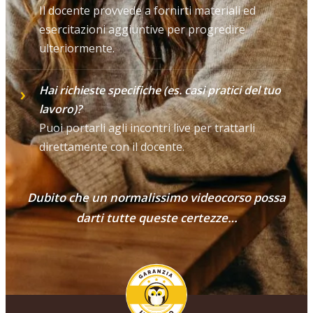
Il docente provvede a fornirti materiali ed
esercitazioni aggiuntive per progredire
ulteriormente.
Hai richieste specifiche (es. casi pratici del tuo
lavoro)?
Puoi portarli agli incontri live per trattarli
direttamente con il docente.
Dubito che un normalissimo videocorso possa
darti tutte queste certezze…