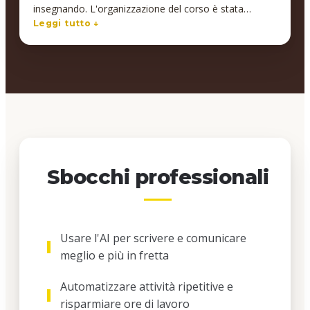
insegnando. L'organizzazione del corso è stata
perfetta. I contenuti del corso e il materiale fornito
Leggi tutto ↓
sono stati al di sopra delle aspettative.Il corso svolto
mi è stato utilissimo per migliorare le mie abilità
professionali portandomi ad alzare i miei
standard.Scuola consigliata!!!!
Sbocchi professionali
Usare l'AI per scrivere e comunicare
meglio e più in fretta
Automatizzare attività ripetitive e
risparmiare ore di lavoro