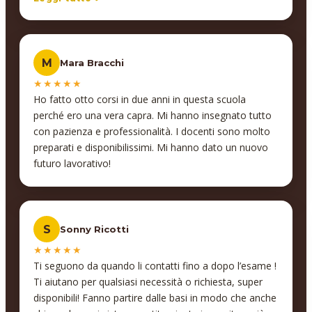
anche altri, che ce ne sono un paio che mi
interessano molto, soprattutto Interior design… che si
collegherebbe comunque anche a quello che ho fatto
M
Mara Bracchi
adesso.
★★★★★
Ho fatto otto corsi in due anni in questa scuola
perché ero una vera capra. Mi hanno insegnato tutto
con pazienza e professionalità. I docenti sono molto
preparati e disponibilissimi. Mi hanno dato un nuovo
futuro lavorativo!
S
Sonny Ricotti
★★★★★
Ti seguono da quando li contatti fino a dopo l’esame !
Ti aiutano per qualsiasi necessità o richiesta, super
disponibili! Fanno partire dalle basi in modo che anche