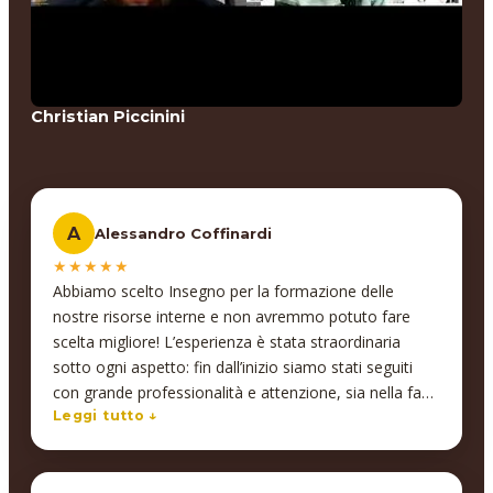
Christian Piccinini
A
Alessandro Coffinardi
★★★★★
Abbiamo scelto Insegno per la formazione delle
nostre risorse interne e non avremmo potuto fare
scelta migliore! L’esperienza è stata straordinaria
sotto ogni aspetto: fin dall’inizio siamo stati seguiti
con grande professionalità e attenzione, sia nella fase
di progettazione del corso che durante tutto il
Leggi tutto ↓
percorso formativo. Abbiamo ricevuto un supporto
costante e personalizzato, e le competenze acquisite