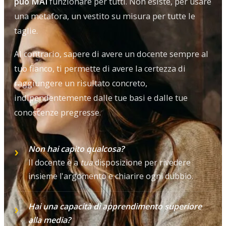
può MAI
funzionare per tutti. Non esiste, per usare
una metafora, un vestito su misura per tutte le
taglie.
Al contrario, sapere di avere un docente sempre al
tuo fianco, ti permette di avere la certezza di
raggiungere un risultato concreto,
indipendentemente dalle tue basi e dalle tue
conoscenze pregresse.
Non hai capito qualcosa?
Il docente è a
tua
disposizione per rivedere
insieme l'argomento e chiarire ogni dubbio.
Hai una capacità di apprendimento superiore
alla media?