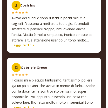
si sono rivelate immediatamente applicabili nel lavoro
J
Josh Iris
quotidiano, portando risultati concreti e tangibili. Un
aspetto che abbiamo particolarmente apprezzato è il
★★★★★
coinvolgimento dei docenti, che non si limitano a
Avevo dei dubbi e sono riusciti in pochi minuti a
insegnare, ma si impegnano davvero a comprendere
toglierli. Riescono a metterti a tuo agio, facendoti
le esigenze di ciascun partecipante, offrendo supporto
smettere di pensare troppo, rimuovendo anche
anche al di fuori delle lezioni. Un’attenzione che va
l’ansia. Mattia è molto simpatico, ironico e riesce ad
oltre la didattica… ed è proprio questo a fare la
attirare la tua attenzione usando un tono molto
differenza! L’efficacia e la qualità della formazione ci
pacato, usando termini semplici e non troppo
Leggi tutto ↓
hanno così convinti a proseguire anche su altre
complessi per farti capire, senza farti annoiare
materie. Inoltre, un valore aggiunto fondamentale per
neanche per un istante. È molto piacevole da
le aziende: Insegno supporta anche nella gestione
ascoltare ma anche interagire con lui, molto
delle agevolazioni sulla formazione tramite i fondi
G
Gabriele Greco
professionale, energico, empatico, ironico e che dire?
interprofessionali, occupandosi di tutto in modo
Ci mette passione in ciò che fa.
★★★★★
impeccabile. Insegno è un partner affidabile,
Il corso mi è piaciuto tantissimo, tantissimo; poi era
competente e sempre disponibile. Un’esperienza che
già un paio d’anni che avevo in mente di farlo… Anche
consiglio vivamente a chiunque voglia investire nella
con la docente mi son trovato benissimo, super
crescita del proprio team! Alessandro Coffinardi -
disponibile. Poi, appunto, essendo una cosa che
Founder Floky
volevo fare, l’ho fatto molto molto in serenità! Sono
molto molto contento, infatti sto già pensando di farn
Leggi tutto ↓