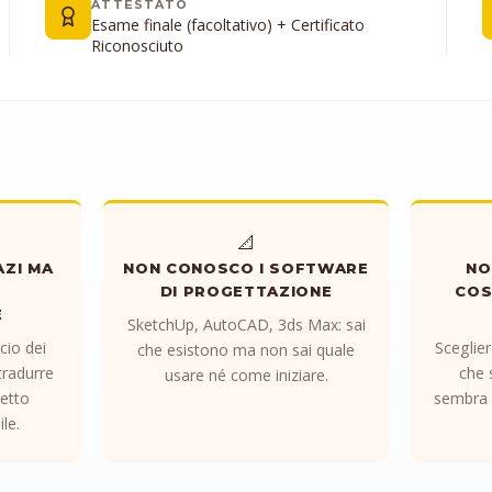
ATTESTATO
Esame finale (facoltativo) + Certificato
Riconosciuto
📐
AZI MA
NON CONOSCO I SOFTWARE
NO
E
DI PROGETTAZIONE
COS
E
SketchUp, AutoCAD, 3ds Max: sai
cio dei
Sceglier
che esistono ma non sai quale
radurre
che 
usare né come iniziare.
getto
sembra u
le.