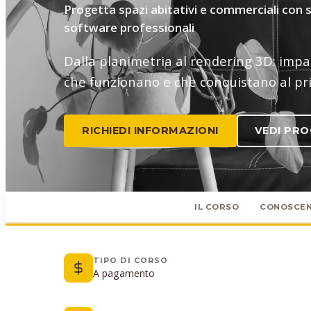
Progetta spazi abitativi e commerciali con st
software professionali
Dalla planimetria al rendering 3D: impa
che funzionano e che conquistano al pr
RICHIEDI INFORMAZIONI
VEDI PR
IL CORSO
CONOSCE
TIPO DI CORSO
A pagamento