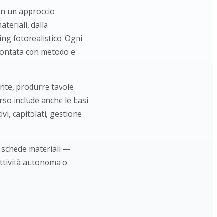
con un approccio
teriali, dalla
ng fotorealistico. Ogni
ffrontata con metodo e
ente, produrre tavole
rso include anche le basi
vi, capitolati, gestione
, schede materiali —
attività autonoma o