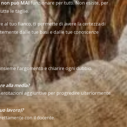
i
non può MAI
funzionare per tutti. Non esiste, per
tte le taglie.
 al tuo fianco, ti permette di avere la certezza di
temente dalle tue basi e dalle tue conoscenze
insieme l'argomento e chiarire ogni dubbio.
re alla media?
esercitazioni aggiuntive per progredire ulteriormente.
tuo lavoro)?
direttamente con il docente.