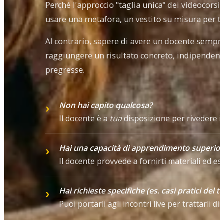
Perché l'approccio "taglia unica" dei videocors
usare una metafora, un vestito su misura per tu
Al contrario, sapere di avere un docente sempre
raggiungere un risultato concreto, indipenden
pregresse.
Non hai capito qualcosa?
Il docente è a
tua
disposizione per rivedere 
Hai una capacità di apprendimento superio
Il docente provvede a fornirti materiali ed 
Hai richieste specifiche (es. casi pratici del 
Puoi portarli agli incontri live per trattarli 