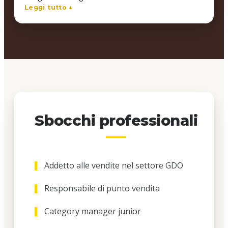
perfetta. I contenuti del corso e il materiale fornito
Leggi tutto ↓
sono stati al di sopra delle aspettative.Il corso svolto
mi è stato utilissimo per migliorare le mie abilità
professionali portandomi ad alzare i miei
standard.Scuola consigliata!!!!
Sbocchi professionali
Addetto alle vendite nel settore GDO
Responsabile di punto vendita
Category manager junior