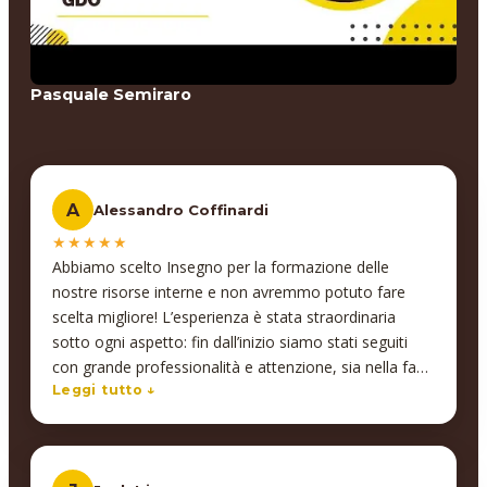
Pasquale Semiraro
A
Alessandro Coffinardi
★★★★★
Abbiamo scelto Insegno per la formazione delle
nostre risorse interne e non avremmo potuto fare
scelta migliore! L’esperienza è stata straordinaria
sotto ogni aspetto: fin dall’inizio siamo stati seguiti
con grande professionalità e attenzione, sia nella fase
di progettazione del corso che durante tutto il
Leggi tutto ↓
percorso formativo. Abbiamo ricevuto un supporto
costante e personalizzato, e le competenze acquisite
si sono rivelate immediatamente applicabili nel lavoro