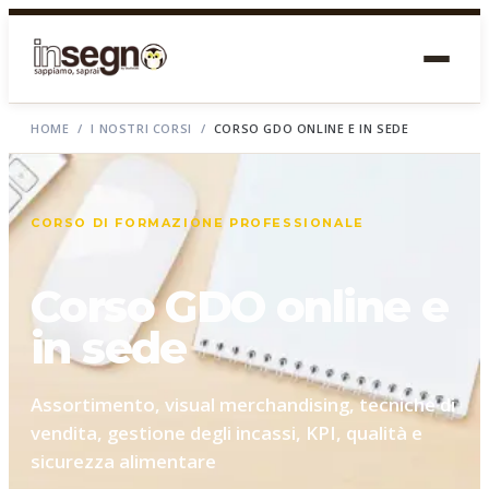
HOME
/
I NOSTRI CORSI
/
CORSO GDO ONLINE E IN SEDE
CORSO DI FORMAZIONE PROFESSIONALE
Corso GDO online e
in sede
Assortimento, visual merchandising, tecniche di
vendita, gestione degli incassi, KPI, qualità e
sicurezza alimentare