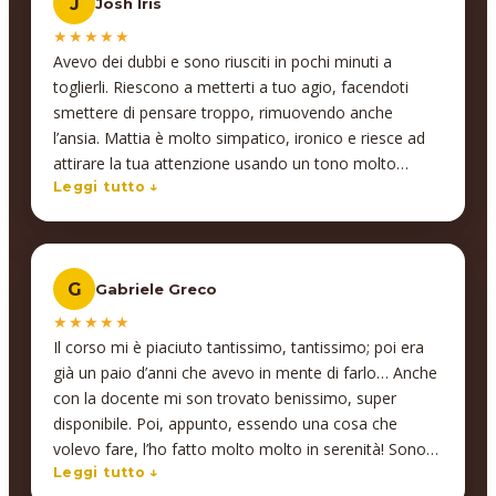
J
Josh Iris
quotidiano, portando risultati concreti e tangibili. Un
aspetto che abbiamo particolarmente apprezzato è il
★★★★★
coinvolgimento dei docenti, che non si limitano a
Avevo dei dubbi e sono riusciti in pochi minuti a
insegnare, ma si impegnano davvero a comprendere
toglierli. Riescono a metterti a tuo agio, facendoti
le esigenze di ciascun partecipante, offrendo supporto
smettere di pensare troppo, rimuovendo anche
anche al di fuori delle lezioni. Un’attenzione che va
l’ansia. Mattia è molto simpatico, ironico e riesce ad
oltre la didattica… ed è proprio questo a fare la
attirare la tua attenzione usando un tono molto
differenza! L’efficacia e la qualità della formazione ci
pacato, usando termini semplici e non troppo
Leggi tutto ↓
hanno così convinti a proseguire anche su altre
complessi per farti capire, senza farti annoiare
materie. Inoltre, un valore aggiunto fondamentale per
neanche per un istante. È molto piacevole da
le aziende: Insegno supporta anche nella gestione
ascoltare ma anche interagire con lui, molto
delle agevolazioni sulla formazione tramite i fondi
G
Gabriele Greco
professionale, energico, empatico, ironico e che dire?
interprofessionali, occupandosi di tutto in modo
Ci mette passione in ciò che fa.
★★★★★
impeccabile. Insegno è un partner affidabile,
Il corso mi è piaciuto tantissimo, tantissimo; poi era
competente e sempre disponibile. Un’esperienza che
già un paio d’anni che avevo in mente di farlo… Anche
consiglio vivamente a chiunque voglia investire nella
con la docente mi son trovato benissimo, super
crescita del proprio team! Alessandro Coffinardi -
disponibile. Poi, appunto, essendo una cosa che
Founder Floky
volevo fare, l’ho fatto molto molto in serenità! Sono
molto molto contento, infatti sto già pensando di farn
Leggi tutto ↓