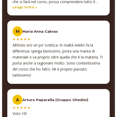
che si farà nel corso, possa comprendere tutto il
percorso ed a fine corso avere una certificazione di
Leggi tutto ↓
ciò che ha imparato e potersi anche riguardare le
varie lezioni ed il materiale che il professore ha fatto
per il corso! Inoltre professori bravissimi e che
M
Maria Anna Cabras
spiegano in maniera molto chiara e semplice inoltre
danno anche la possibilità di interagire in modo da
★★★★★
comprendere meglio concetti e pratica di ciò che si fa!
All’inizio ero un po’ scettica. In realtà Adelio fa la
Non bastasse tutto ciò a fine lezioni il professore si
differenza: spiega benissimo, porta una marea di
mette a disposizione per una 20ina di ore per
materiale e va proprio oltre quella che è la materia. Ti
approfondire argomenti che ha spiegato o aggiungere
porta anche a ragionare molto. Sono contentissima
conoscenze al bagaglio di noi studenti!
del corso che ho fatto. Mi è proprio piaciuto
Consigliatissimi!!
tantissimo!
A
Arturo Paparella (Gruppo Ghedini)
★★★★★
Voto 10!