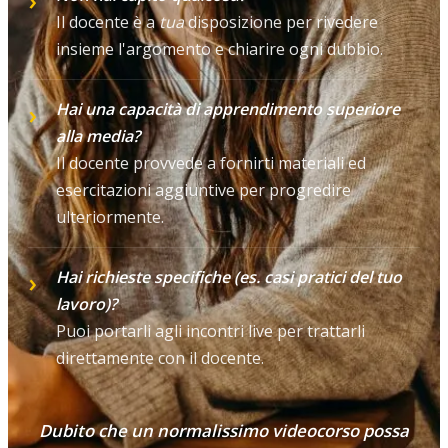
Il docente è a
tua
disposizione per rivedere
insieme l'argomento e chiarire ogni dubbio.
Hai una capacità di apprendimento superiore
alla media?
Il docente provvede a fornirti materiali ed
esercitazioni aggiuntive per progredire
ulteriormente.
Hai richieste specifiche (es. casi pratici del tuo
lavoro)?
Puoi portarli agli incontri live per trattarli
direttamente con il docente.
Dubito che un normalissimo videocorso possa