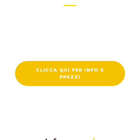
Iscriviti al nostro corso oggi stesso e inizia
subito a fare la differenza.
Secondo i tuoi ritmi e le tue necessità, e con un
docente al tuo fianco!
CLICCA QUI PER INFO E
PREZZI