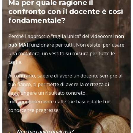
Ma per quale ragione il
confronto con il docente è così
fondamentale?
Perché l'approccio "taglia unica" dei videocorsi
non
può MAI
funzionare per tutti. Non esiste, per usare
una metafora, un vestito su misura per tutte le
taglie.
Al contrario, sapere di avere un docente sempre al
tuo fianco, ti permette di avere la certezza di
raggiungere un risultato concreto,
indipendentemente dalle tue basi e dalle tue
conoscenze pregresse.
Non hai capito qualcosa?