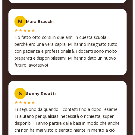
anche altri, che ce ne sono un paio che mi
interessano molto, soprattutto Interior design… che si
collegherebbe comunque anche a quello che ho fatto
M
Mara Bracchi
adesso.
★★★★★
Ho fatto otto corsi in due anni in questa scuola
perché ero una vera capra. Mi hanno insegnato tutto
con pazienza e professionalità. I docenti sono molto
preparati e disponibilissimi. Mi hanno dato un nuovo
futuro lavorativo!
S
Sonny Ricotti
★★★★★
Ti seguono da quando li contatti fino a dopo l’esame !
Ti aiutano per qualsiasi necessità o richiesta, super
disponibili! Fanno partire dalle basi in modo che anche
chi non ha mai visto o sentito niente in merito a ciò