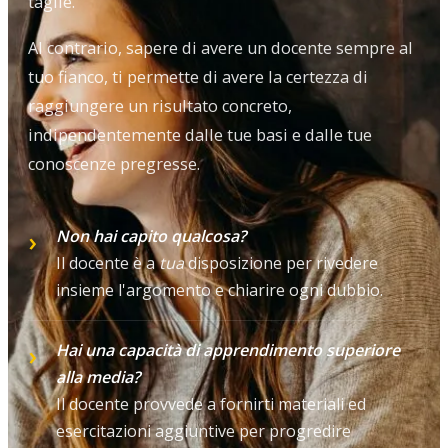
taglie.
Al contrario, sapere di avere un docente sempre al
tuo fianco, ti permette di avere la certezza di
raggiungere un risultato concreto,
indipendentemente dalle tue basi e dalle tue
conoscenze pregresse.
Non hai capito qualcosa?
Il docente è a
tua
disposizione per rivedere
insieme l'argomento e chiarire ogni dubbio.
Hai una capacità di apprendimento superiore
alla media?
Il docente provvede a fornirti materiali ed
esercitazioni aggiuntive per progredire