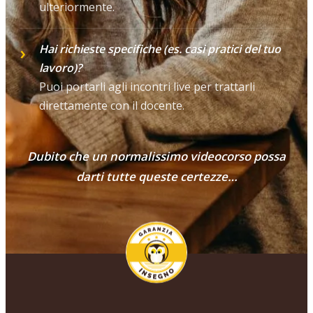
ulteriormente.
Hai richieste specifiche (es. casi pratici del tuo
lavoro)?
Puoi portarli agli incontri live per trattarli
direttamente con il docente.
Dubito che un normalissimo videocorso possa
darti tutte queste certezze…