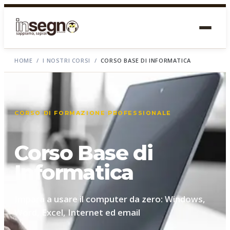
HOME
/
I NOSTRI CORSI
/
CORSO BASE DI INFORMATICA
CORSO DI FORMAZIONE PROFESSIONALE
Corso Base di
Informatica
Impara a usare il computer da zero: Windows,
Word, Excel, Internet ed email