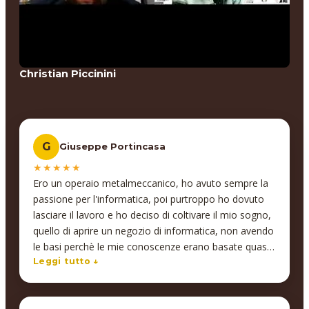
Christian Piccinini
G
Giuseppe Portincasa
★★★★★
Ero un operaio metalmeccanico, ho avuto sempre la
passione per l'informatica, poi purtroppo ho dovuto
lasciare il lavoro e ho deciso di coltivare il mio sogno,
quello di aprire un negozio di informatica, non avendo
le basi perchè le mie conoscenze erano basate quasi
tutte sull'esperienza acquisita con il tempo, ho deciso
Leggi tutto ↓
di approfondire la materia, ho scoperto questa realtà
"INSEGNO" e sono rimasto veramente soddisfatto