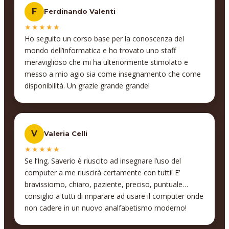
per la competenza e la pazienza dell'insegnante che ci
F
Ferdinando Valenti
ha seguito ,Vito Foderà, per come è organizzato il
tutto, dai tutor, a cui va un ringraziamento alla mia,
★★★★★
Nadia Sbidri, per la disponibilità e la tempestività nel
Ho seguito un corso base per la conoscenza del
rispondere ai messaggi, per come sono impostate le
mondo dell’informatica e ho trovato uno staff
lezioni che non lasciano nessuno indietro, grazie a
meraviglioso che mi ha ulteriormente stimolato e
loro ho potuto approfondire il mio sapere e
messo a mio agio sia come insegnamento che come
completare la mia formazione nel campo informatico
disponibilità. Un grazie grande grande!
di base, con loro ho trovato serietà, competenza e
organizzazione, cose rare da trovare oggi, se dovessi
avere bisogno di approfondire altri rami del settore,
sicuramente mi rivolgerò a loro in futuro.
V
Valeria Celli
★★★★★
Se l’Ing. Saverio è riuscito ad insegnare l’uso del
computer a me riuscirà certamente con tutti! E’
bravissiomo, chiaro, paziente, preciso, puntuale…
consiglio a tutti di imparare ad usare il computer onde
non cadere in un nuovo analfabetismo moderno!