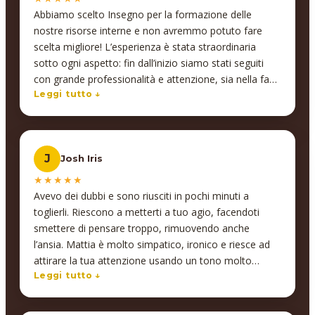
Abbiamo scelto Insegno per la formazione delle
nostre risorse interne e non avremmo potuto fare
scelta migliore! L’esperienza è stata straordinaria
sotto ogni aspetto: fin dall’inizio siamo stati seguiti
con grande professionalità e attenzione, sia nella fase
di progettazione del corso che durante tutto il
Leggi tutto ↓
percorso formativo. Abbiamo ricevuto un supporto
costante e personalizzato, e le competenze acquisite
si sono rivelate immediatamente applicabili nel lavoro
J
Josh Iris
quotidiano, portando risultati concreti e tangibili. Un
aspetto che abbiamo particolarmente apprezzato è il
★★★★★
coinvolgimento dei docenti, che non si limitano a
Avevo dei dubbi e sono riusciti in pochi minuti a
insegnare, ma si impegnano davvero a comprendere
toglierli. Riescono a metterti a tuo agio, facendoti
le esigenze di ciascun partecipante, offrendo supporto
smettere di pensare troppo, rimuovendo anche
anche al di fuori delle lezioni. Un’attenzione che va
l’ansia. Mattia è molto simpatico, ironico e riesce ad
oltre la didattica… ed è proprio questo a fare la
attirare la tua attenzione usando un tono molto
differenza! L’efficacia e la qualità della formazione ci
pacato, usando termini semplici e non troppo
Leggi tutto ↓
hanno così convinti a proseguire anche su altre
complessi per farti capire, senza farti annoiare
materie. Inoltre, un valore aggiunto fondamentale per
neanche per un istante. È molto piacevole da