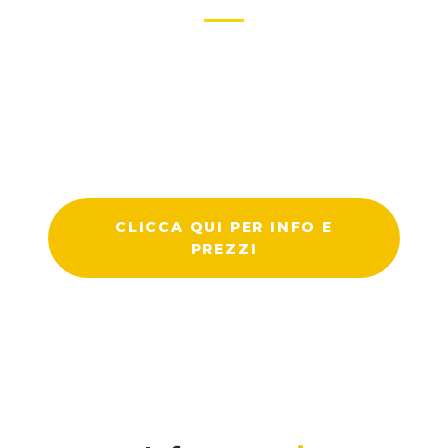
Iscriviti al nostro corso oggi stesso e inizia
subito a fare la differenza.
Secondo i tuoi ritmi e le tue necessità, e con un
docente al tuo fianco!
CLICCA QUI PER INFO E
PREZZI