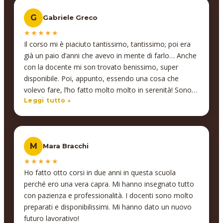
le aziende: Insegno supporta anche nella gestione
ascoltare ma anche interagire con lui, molto
delle agevolazioni sulla formazione tramite i fondi
G
Gabriele Greco
professionale, energico, empatico, ironico e che dire?
interprofessionali, occupandosi di tutto in modo
Ci mette passione in ciò che fa.
★★★★★
impeccabile. Insegno è un partner affidabile,
Il corso mi è piaciuto tantissimo, tantissimo; poi era
competente e sempre disponibile. Un’esperienza che
già un paio d’anni che avevo in mente di farlo… Anche
consiglio vivamente a chiunque voglia investire nella
con la docente mi son trovato benissimo, super
crescita del proprio team! Alessandro Coffinardi -
disponibile. Poi, appunto, essendo una cosa che
Founder Floky
volevo fare, l’ho fatto molto molto in serenità! Sono
molto molto contento, infatti sto già pensando di farn
Leggi tutto ↓
anche altri, che ce ne sono un paio che mi
interessano molto, soprattutto Interior design… che si
collegherebbe comunque anche a quello che ho fatto
M
Mara Bracchi
adesso.
★★★★★
Ho fatto otto corsi in due anni in questa scuola
perché ero una vera capra. Mi hanno insegnato tutto
con pazienza e professionalità. I docenti sono molto
preparati e disponibilissimi. Mi hanno dato un nuovo
futuro lavorativo!