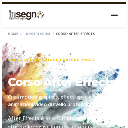
HOME
/
I NOSTRI CORSI
/
CORSO AFTER EFFECTS
CORSO DI FORMAZIONE PROFESSIONALE
Corso After Effects
Crea motion graphics, effetti speciali e
animazioni video di livello professionale
After Effects è lo strumento degli
storyteller visivi: impara ad animare