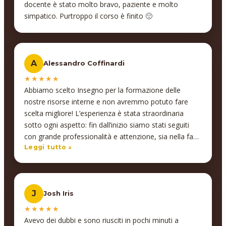
docente è stato molto bravo, paziente e molto
simpatico. Purtroppo il corso è finito 🙁
A
Alessandro Coffinardi
★★★★★
Abbiamo scelto Insegno per la formazione delle
nostre risorse interne e non avremmo potuto fare
scelta migliore! L’esperienza è stata straordinaria
sotto ogni aspetto: fin dall’inizio siamo stati seguiti
con grande professionalità e attenzione, sia nella fase
di progettazione del corso che durante tutto il
Leggi tutto ↓
percorso formativo. Abbiamo ricevuto un supporto
costante e personalizzato, e le competenze acquisite
si sono rivelate immediatamente applicabili nel lavoro
J
Josh Iris
quotidiano, portando risultati concreti e tangibili. Un
aspetto che abbiamo particolarmente apprezzato è il
★★★★★
coinvolgimento dei docenti, che non si limitano a
Avevo dei dubbi e sono riusciti in pochi minuti a