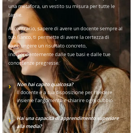
una metafora, un vestito su misura per tutte le
taglie.
Al contrario, sapere di avere un docente sempre al
tuo fianco, ti permette di avere la certezza di
raggiungere un risultato concreto,
indipendentemente dalle tue basi e dalle tue
conoscenze pregresse.
Non hai capito qualcosa?
Il docente è a
tua
disposizione per rivedere
insieme l'argomento e chiarire ogni dubbio.
Hai una capacità di apprendimento superiore
alla media?