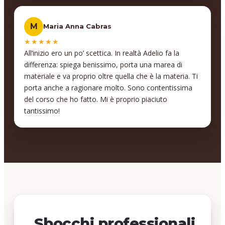
varie lezioni ed il materiale che il professore ha fatto
per il corso! Inoltre professori bravissimi e che
M
Maria Anna Cabras
spiegano in maniera molto chiara e semplice inoltre
danno anche la possibilità di interagire in modo da
★★★★★
comprendere meglio concetti e pratica di ciò che si fa!
All’inizio ero un po’ scettica. In realtà Adelio fa la
Non bastasse tutto ciò a fine lezioni il professore si
differenza: spiega benissimo, porta una marea di
mette a disposizione per una 20ina di ore per
materiale e va proprio oltre quella che è la materia. Ti
approfondire argomenti che ha spiegato o aggiungere
porta anche a ragionare molto. Sono contentissima
conoscenze al bagaglio di noi studenti!
del corso che ho fatto. Mi è proprio piaciuto
Consigliatissimi!!
tantissimo!
Sbocchi professionali