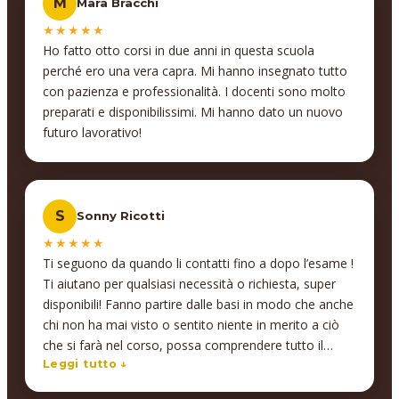
M
Mara Bracchi
adesso.
★★★★★
Ho fatto otto corsi in due anni in questa scuola
perché ero una vera capra. Mi hanno insegnato tutto
con pazienza e professionalità. I docenti sono molto
preparati e disponibilissimi. Mi hanno dato un nuovo
futuro lavorativo!
S
Sonny Ricotti
★★★★★
Ti seguono da quando li contatti fino a dopo l’esame !
Ti aiutano per qualsiasi necessità o richiesta, super
disponibili! Fanno partire dalle basi in modo che anche
chi non ha mai visto o sentito niente in merito a ciò
che si farà nel corso, possa comprendere tutto il
percorso ed a fine corso avere una certificazione di
Leggi tutto ↓
ciò che ha imparato e potersi anche riguardare le