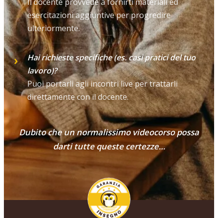
Il docente provvede a fornirti materiali ed
esercitazioni aggiuntive per progredire
ulteriormente.
Hai richieste specifiche (es. casi pratici del tuo
lavoro)?
Puoi portarli agli incontri live per trattarli
direttamente con il docente.
Dubito che un normalissimo videocorso possa
darti tutte queste certezze…