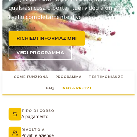
qualsiasi cosa e porta i tuoi video a un
livello completamente diverso.
RICHIEDI INFORMAZIONI
VEDI PROGRAMMA
COME FUNZIONA
PROGRAMMA
TESTIMONIANZE
FAQ
INFO & PREZZI
TIPO DI CORSO
A pagamento
RIVOLTO A
Privati e aziende