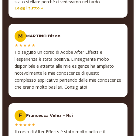
stato stellare perché ci vedevamo nel tardo
pomeriggio, io post lavoro semi distrutto e lui con la
Leggi tutto ↓
sua energia ed entusiasmo è riuscito a tenermi carico.
E' stato un apprendimento divertente, entusiasmante
e lui è sempre stato al mio fianco. Anche il suo
M
MARTINO Bison
supporto via e-mail è stato superbo, i miei dubbi sono
stati risolti come si deve. Un ringraziamento poi
★★★★★
all'organizzazione che è venuta incontro alle mie
Ho seguito un corso di Adobe After Effects e
esigenze senza problemi. Unica critica costruttiva che
l'esperienza è stata positiva. L'insegnante molto
mi sento di fare è di fare attenzione alla gestione delle
disponibile e attenta alle mie esigenze ha ampliato
20 ore disponibili, se si perde tempo in videochiamata
notevolmente le mie conoscenze di questo
in zoom per qualsiasi motivo si perdono minuti
complesso applicativo partendo dalle mie conoscenze
importanti (visti i contenuti da imparare).
che erano molto basilari. Consigliato!
F
Francesca Velez – Nsi
★★★★★
Il corso di After Effects è stato molto bello e il