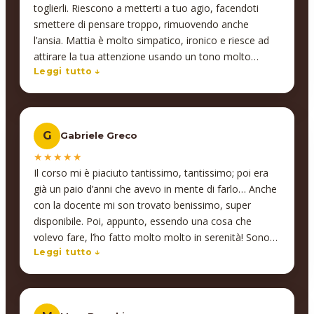
insegnare, ma si impegnano davvero a comprendere
toglierli. Riescono a metterti a tuo agio, facendoti
le esigenze di ciascun partecipante, offrendo supporto
smettere di pensare troppo, rimuovendo anche
anche al di fuori delle lezioni. Un’attenzione che va
l’ansia. Mattia è molto simpatico, ironico e riesce ad
oltre la didattica… ed è proprio questo a fare la
attirare la tua attenzione usando un tono molto
differenza! L’efficacia e la qualità della formazione ci
pacato, usando termini semplici e non troppo
Leggi tutto ↓
hanno così convinti a proseguire anche su altre
complessi per farti capire, senza farti annoiare
materie. Inoltre, un valore aggiunto fondamentale per
neanche per un istante. È molto piacevole da
le aziende: Insegno supporta anche nella gestione
ascoltare ma anche interagire con lui, molto
delle agevolazioni sulla formazione tramite i fondi
G
Gabriele Greco
professionale, energico, empatico, ironico e che dire?
interprofessionali, occupandosi di tutto in modo
Ci mette passione in ciò che fa.
★★★★★
impeccabile. Insegno è un partner affidabile,
Il corso mi è piaciuto tantissimo, tantissimo; poi era
competente e sempre disponibile. Un’esperienza che
già un paio d’anni che avevo in mente di farlo… Anche
consiglio vivamente a chiunque voglia investire nella
con la docente mi son trovato benissimo, super
crescita del proprio team! Alessandro Coffinardi -
disponibile. Poi, appunto, essendo una cosa che
Founder Floky
volevo fare, l’ho fatto molto molto in serenità! Sono
molto molto contento, infatti sto già pensando di farn
Leggi tutto ↓
anche altri, che ce ne sono un paio che mi
interessano molto, soprattutto Interior design… che si
collegherebbe comunque anche a quello che ho fatto